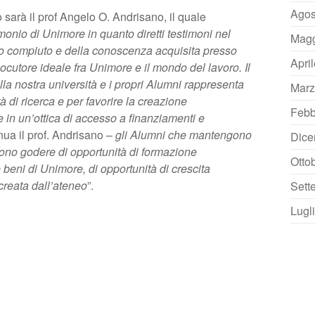
Agos
 sarà il prof Angelo O. Andrisano, il quale
rimonio di Unimore
in quanto diretti testimoni nel
Magg
ico compiuto e della conoscenza acquisita presso
Apri
ocutore ideale fra Unimore e il mondo del lavoro. Il
ella nostra università e i propri Alumni rappresenta
Marz
à di ricerca e per favorire la creazione
Febb
 in un’ottica di accesso a finanziamenti e
ua il prof. Andrisano –
gli Alumni che mantengono
Dice
sono godere di opportunità di formazione
Otto
beni di Unimore, di opportunità di crescita
 creata dall’ateneo
”.
Sett
Lugl