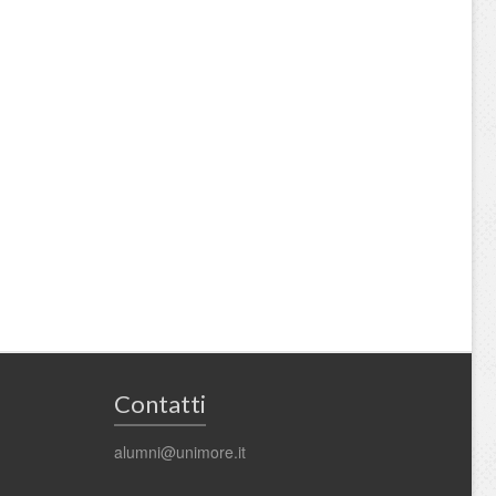
Contatti
alumni@unimore.it