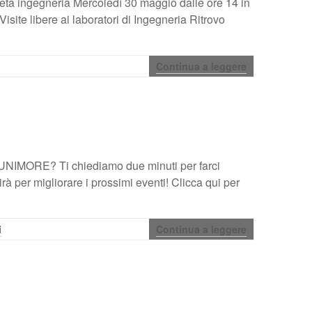
aneta ingegneria Mercoledì 30 maggio dalle ore 14 in
isite libere ai laboratori di Ingegneria Ritrovo
Continua a leggere
UNIMORE? Ti chiediamo due minuti per farci
à per migliorare i prossimi eventi! Clicca qui per
i
Continua a leggere