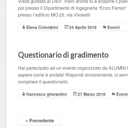
Visita guidata al DIEF. Vieni anche tu a scoprire il pi
poi presso il Dipartimento di Ingegneria “Enzo Ferrari” V
presso l’edificio MO 25, via Vivarelli
Elena Colombini
24 Aprile 2018
Eventi
Questionario di gradimento
Hai partecipato ad un evento organizzato da ALUMNI 
sapere come è andata! Rispondi sinceramente, ci servir
compilare il questionario.
francesco gherardini
27 Marzo 2018
Event
« Precedente