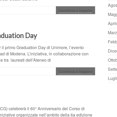
Agos
Continua a leggere
Magg
Apri
Marz
aduation Day
Febb
il primo Graduation Day di Unimore, l’evento
Dice
d di Modena. L’iniziativa, in collaborazione con
 tra laureati dell’Ateneo di
Otto
Sett
Continua a leggere
Lugl
G) celebrerà il 60° Anniversario del Corso di
niziative organizzate nell’ambito della 6a edizione